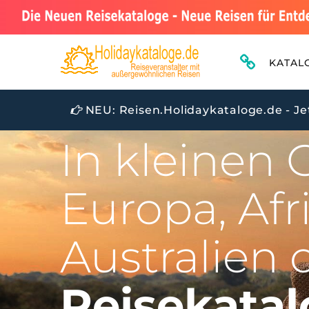
KATAL
GEFÜHRTE RUNDREISEN IN EINER GRUP
NEU: Reisen.Holidaykataloge.de - Je
UND KULTUREN WELTWEIT
In kleinen
Europa, Afri
Australien 
Reisekatal