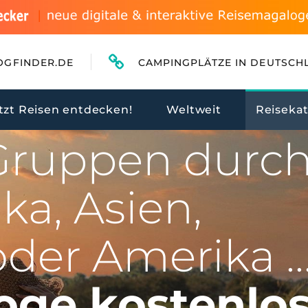
OGFINDER.DE
CAMPINGPLÄTZE IN DEUTSCH
PE - ENTDECKEN SIE DIE SCHÖNSTEN REGIONEN,
tzt Reisen entdecken!
Weltweit
Reiseka
 Gruppen durc
ka, Asien,
oder Amerika ..
oge kostenlos