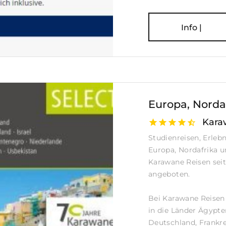
Info |
Europa, Norda
Kara
Studienreisen, Erleb
Europa, Nordafrika 
Karawane Reisen seit
angeboten.
Bei Karawane Reisen 
in die Länder Ägypt
Deutschland, Frankre