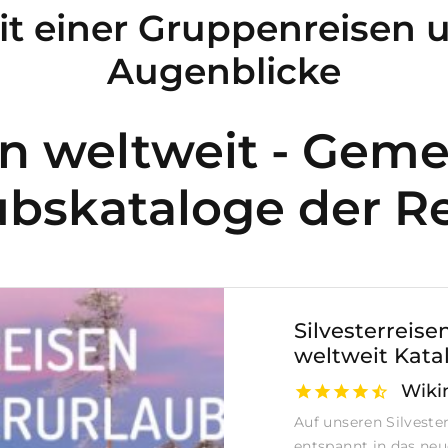
it einer Gruppenreisen 
Augenblicke
n weltweit - Gem
ubskataloge der Re
Silvesterreise
weltweit Kata
Wiki
Auf unseren Silveste
entspannt in das neue