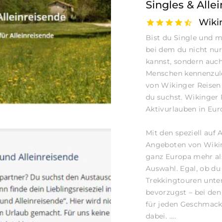
Singles & Alle
Wiki
Bist du Single und m
bei dem du nicht nur
kannst, sondern auch
Menschen kennenzul
von Wikinger Reisen 
du suchst. Wikinger 
Aktivurlauben in Eur
Mit den speziell auf
Angeboten von Wiking
ganz Europa mehr al
Auswahl. Egal, ob du
Trekkingtouren unter
bevorzugst – bei den
für jeden Geschmack
dabei. ....