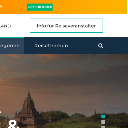
Info für Reiseveranstalter
LAND
 LAND, LEUTE
tegorien
Reisethemen
h
.
 &