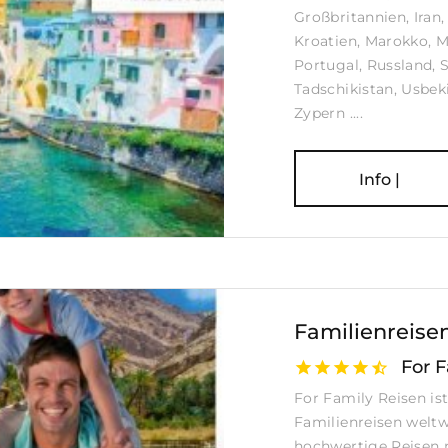
Großbritannien, Iran, 
Kroatien, Marokko, 
Portugal, Russland, 
Tadschikistan, Usbek
Zypern ....
Info |
Familienreise
For 
For Family Reisen ist
Familienreisen weltw
hochwertige Reisen 