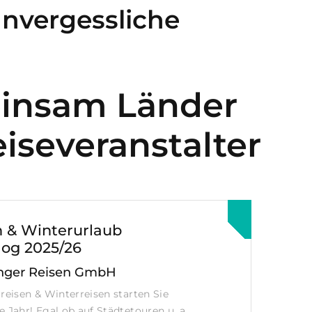
unvergessliche
einsam Länder
iseveranstalter
n & Winterurlaub
log 2025/26
nger Reisen GmbH
rreisen & Winterreisen starten Sie
 Jahr! Egal ob auf Städtetouren u. a.