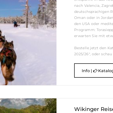
nach Valencia, Zagr
deutschsprachigen 
Oman oder in Jordani
den USA oder medite
Programm: Torasieppi
erwarten Sie mit etw
Bestelle jetzt den Ka
2025/26", oder schau i
Info |
Katalo
Wikinger Reise