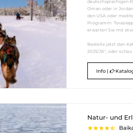
deutschsprachigen 
Oman oder in Jordani
den USA oder medite
Programm: Torasieppi
erwarten Sie mit etw
Bestelle jetzt den Ka
2025/26", oder schau i
Info |
Katalo
Natur- und Er
Baika