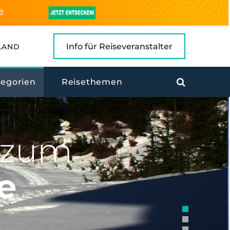
Info für Reiseveranstalter
LAND
tegorien
Reisethemen
n zum
e