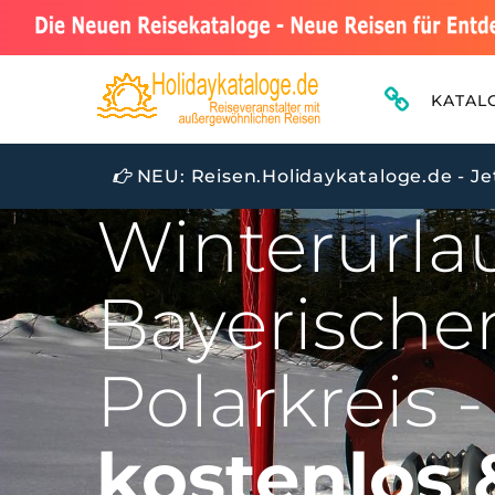
KATAL
NEU: Reisen.Holidaykataloge.de - Je
MIT AKTIVREISEN IM SCHNEE, SKIREIS
Winterurl
Bayerische
Polarkreis -
kostenlos 