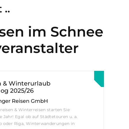
..
eisen im Schnee
eranstalter
n & Winterurlaub
log 2025/26
nger Reisen GmbH
rreisen & Winterreisen starten Sie
 Jahr! Egal ob auf Städtetouren u. a.
eb oder Riga, Winterwanderungen in