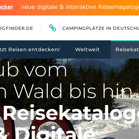
OGFINDER.DE
CAMPINGPLÄTZE IN DEUTSCH
tzt Reisen entdecken!
Weltweit
Reiseka
EN DIE WELT ENTDECKEN
aub vom
n Wald bis hi
Reisekatalog
& Digitale