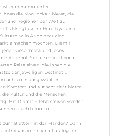
n ist ein renommierter
r Ihnen die Möglichkeit bietet, die
der und Regionen der Welt zu
ne Trekkingtour im Himalaya, eine
 Kulturreise in Asien oder eine
ntarktis machen möchten, Diamir
ür jeden Geschmack und jedes
de Angebot. Sie reisen in kleinen
erten Reiseleitern, die Ihnen die
ätze der jeweiligen Destination
bernachten in ausgewählten
nen Komfort und Authentizität bieten.
r, die Kultur und die Menschen
ig. Mit Diamir Erlebnisreisen werden
, sondern auch träumen.
s zum Blättern in den Händen? Dann
ostenfrei unseren neuen Katalog für