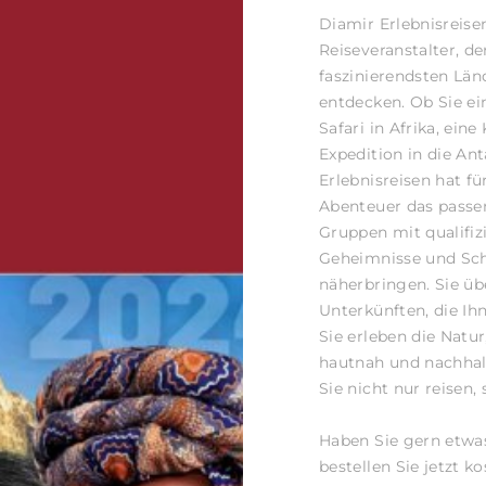
Diamir Erlebnisreise
Reiseveranstalter, de
faszinierendsten Län
entdecken. Ob Sie ei
Safari in Afrika, eine
Expedition in die A
Erlebnisreisen hat f
Abenteuer das passen
Gruppen mit qualifizi
Geheimnisse und Sch
näherbringen. Sie ü
Unterkünften, die Ih
Sie erleben die Natu
hautnah und nachhalt
Sie nicht nur reisen
Haben Sie gern etwa
bestellen Sie jetzt k