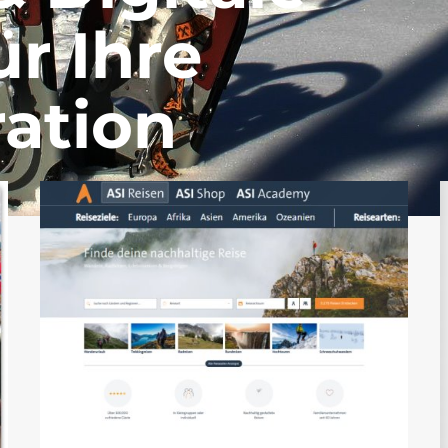
ür Ihre
ration