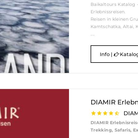
Baikaltours Katalog 
Erlebnissreisen.
Reisen in kleinen Gr
Kamtschatka, Altai, 
....
Info |
Katalo
DIAMIR Erlebn
DIAM
DIAMIR Erlebnisreis
Trekking, Safaris, E