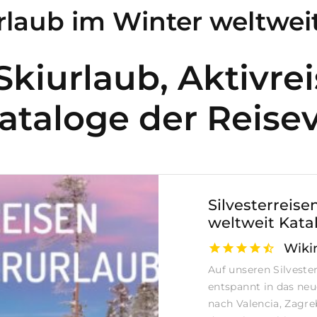
rlaub im Winter weltweit 
Skiurlaub, Aktivr
ataloge der Reisev
Silvesterreise
weltweit Kata
Wiki
Auf unseren Silveste
entspannt in das neue
nach Valencia, Zagr