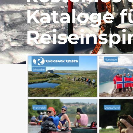
Kataloge f
Reiseinspi
Zu den Reiseveranstalter