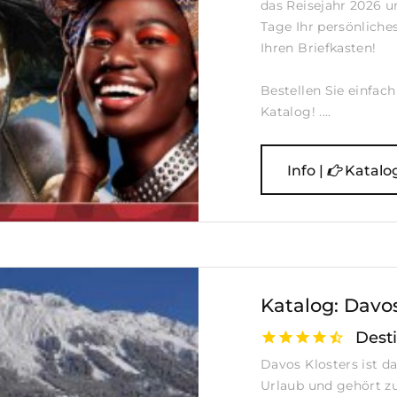
das Reisejahr 2026 u
Tage Ihr persönliche
Ihren Briefkasten!
Bestellen Sie einfac
Katalog! ....
Info |
Katalo
Katalog: Davo
Desti
Davos Klosters ist da
Urlaub und gehört zu