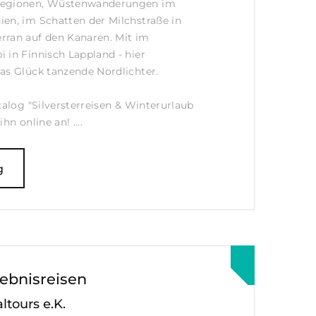
Regionen, Wüstenwanderungen im
en, im Schatten der Milchstraße in
rran auf den Kanaren. Mit im
 in Finnisch Lappland - hier
as Glück tanzende Nordlichter.
talog "Silversterreisen & Winterurlaub
hn online an! ....
g
lebnisreisen
ltours e.K.