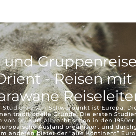
n und Gruppenreis
rient - Reisen mit 
arawane Reiseleite
 Studienreisen-Schwerpunkt ist Europa. Di
nen traditionelle Gründe: Die ersten Studie
 von Dr. Kurt Albrecht schon in den 1950er
 europäische Ausland organisiert und durchg
m anderen bietet der “alte Kontinent” Eur