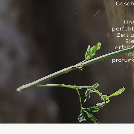
Gesch
Uns
perfek
Zeit 
Si
erfahr
ih
profun