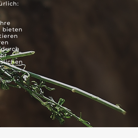
rlich:
ihre
 bieten
tieren
ren
e durch
ihr
slichen