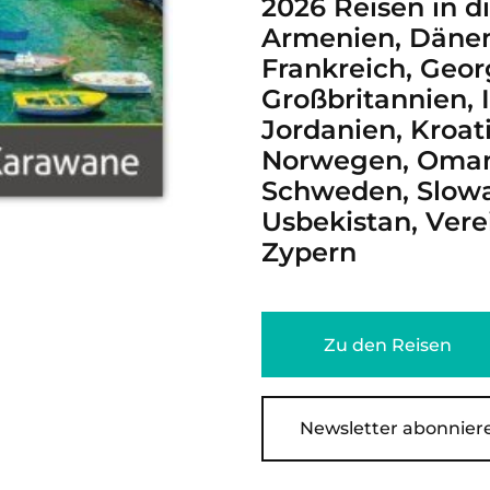
2026 Reisen in d
Armenien, Dänem
Frankreich, Geor
Großbritannien, Ir
Jordanien, Kroat
Norwegen, Oman,
Schweden, Slowak
Usbekistan, Vere
Zypern
Zu den Reisen
Newsletter abonniere