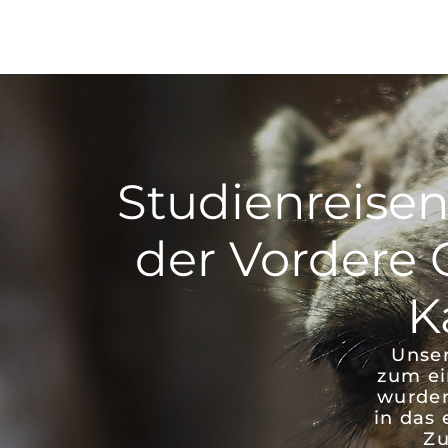
Studienreise
der Vordere O
K
Unser
zum ei
wurden
in das
Zu