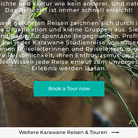
ichte und Kultur wie kein anderer. Und natü
Das Reiseziel ist immer schnell erreicht!
ere geführten Reisen zeichnen sich durch 
te Organisation und kleine Gruppen aus. Sie
und Raum für spontane Begegnungen. Profi
e bei jeder Karawane Studienreise von unse
enen Reiseleiterinnen und Reiseleitern, di
re Persönlichkeit, ihren Enthusiasmus und 
des Wissen jede Reise erneut zum unverges
Erlebnis werden lassen.
Book a Tour now
Weitere Karawane Reisen & Touren