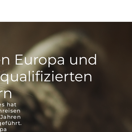
en Europa und
qualifizierten
rn
es hat
nreisen
 Jahren
eführt.
opa