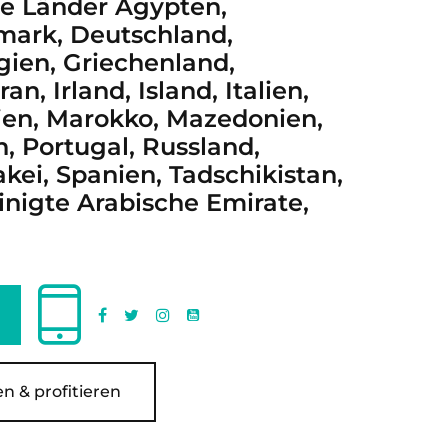
ie Länder Ägypten,
ark, Deutschland,
gien, Griechenland,
an, Irland, Island, Italien,
ien, Marokko, Mazedonien,
 Portugal, Russland,
ei, Spanien, Tadschikistan,
inigte Arabische Emirate,
n & profitieren